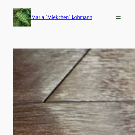
Zum
Inhalt
Maria "Miekchen" Lohmann
springen